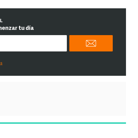
IL
menzar tu día
es