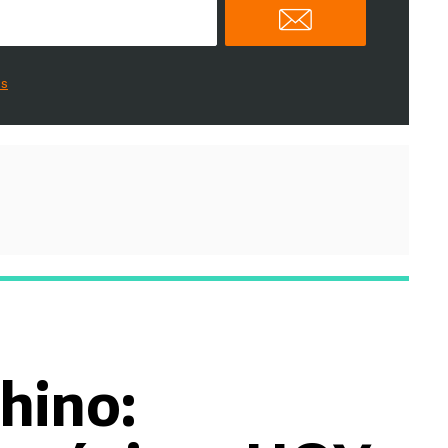
es
hino: