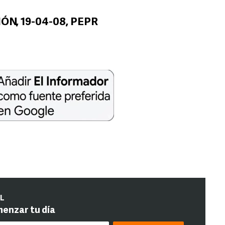
N, 19-04-08, PEPR
IL
menzar tu día