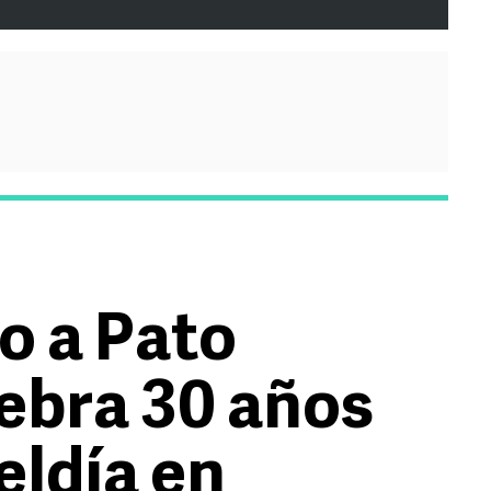
o a Pato
ebra 30 años
eldía en