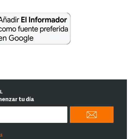
IL
menzar tu día
es