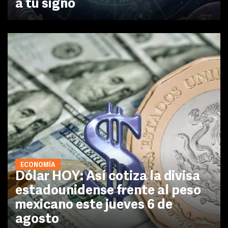
a tu signo
ECONOMÍA
Dólar HOY: Así cotiza la divisa
estadounidense frente al peso
mexicano este jueves 6 de
agosto