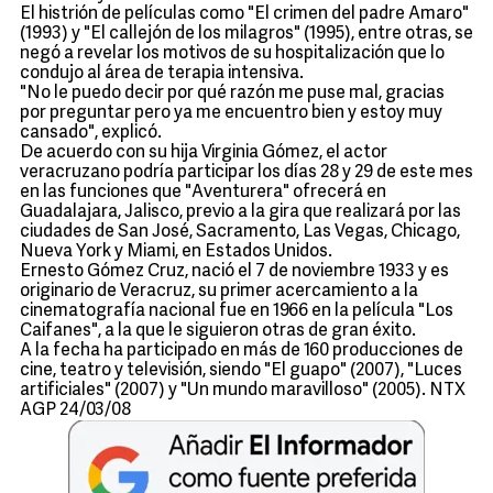
El histrión de películas como "El crimen del padre Amaro"
(1993) y "El callejón de los milagros" (1995), entre otras, se
negó a revelar los motivos de su hospitalización que lo
condujo al área de terapia intensiva.
"No le puedo decir por qué razón me puse mal, gracias
por preguntar pero ya me encuentro bien y estoy muy
cansado", explicó.
De acuerdo con su hija Virginia Gómez, el actor
veracruzano podría participar los días 28 y 29 de este mes
en las funciones que "Aventurera" ofrecerá en
Guadalajara, Jalisco, previo a la gira que realizará por las
ciudades de San José, Sacramento, Las Vegas, Chicago,
Nueva York y Miami, en Estados Unidos.
Ernesto Gómez Cruz, nació el 7 de noviembre 1933 y es
originario de Veracruz, su primer acercamiento a la
cinematografía nacional fue en 1966 en la película "Los
Caifanes", a la que le siguieron otras de gran éxito.
A la fecha ha participado en más de 160 producciones de
cine, teatro y televisión, siendo "El guapo" (2007), "Luces
artificiales" (2007) y "Un mundo maravilloso" (2005). NTX
AGP 24/03/08