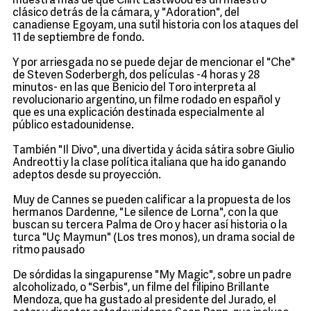
muestra más de que Clint Eastwood es un maestro
clásico detrás de la cámara, y "Adoration", del
canadiense Egoyam, una sutil historia con los ataques del
11 de septiembre de fondo.
Y por arriesgada no se puede dejar de mencionar el "Che"
de Steven Soderbergh, dos películas -4 horas y 28
minutos- en las que Benicio del Toro interpreta al
revolucionario argentino, un filme rodado en español y
que es una explicación destinada especialmente al
público estadounidense.
También "Il Divo", una divertida y ácida sátira sobre Giulio
Andreotti y la clase política italiana que ha ido ganando
adeptos desde su proyección.
Muy de Cannes se pueden calificar a la propuesta de los
hermanos Dardenne, "Le silence de Lorna", con la que
buscan su tercera Palma de Oro y hacer así historia o la
turca "Uç Maymun" (Los tres monos), un drama social de
ritmo pausado
De sórdidas la singapurense "My Magic", sobre un padre
alcoholizado, o "Serbis", un filme del filipino Brillante
Mendoza, que ha gustado al presidente del Jurado, el