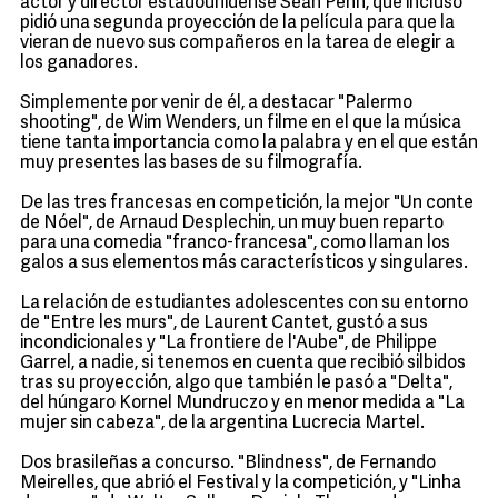
actor y director estadounidense Sean Penn, que incluso
pidió una segunda proyección de la película para que la
vieran de nuevo sus compañeros en la tarea de elegir a
los ganadores.
Simplemente por venir de él, a destacar "Palermo
shooting", de Wim Wenders, un filme en el que la música
tiene tanta importancia como la palabra y en el que están
muy presentes las bases de su filmografía.
De las tres francesas en competición, la mejor "Un conte
de Nóel", de Arnaud Desplechin, un muy buen reparto
para una comedia "franco-francesa", como llaman los
galos a sus elementos más característicos y singulares.
La relación de estudiantes adolescentes con su entorno
de "Entre les murs", de Laurent Cantet, gustó a sus
incondicionales y "La frontiere de l'Aube", de Philippe
Garrel, a nadie, si tenemos en cuenta que recibió silbidos
tras su proyección, algo que también le pasó a "Delta",
del húngaro Kornel Mundruczo y en menor medida a "La
mujer sin cabeza", de la argentina Lucrecia Martel.
Dos brasileñas a concurso. "Blindness", de Fernando
Meirelles, que abrió el Festival y la competición, y "Linha