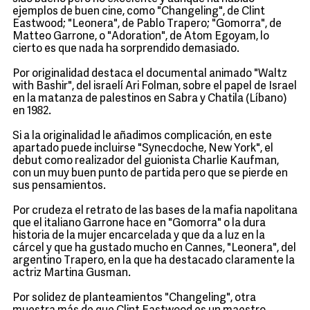
ejemplos de buen cine, como "Changeling", de Clint
Eastwood; "Leonera", de Pablo Trapero; "Gomorra", de
Matteo Garrone, o "Adoration", de Atom Egoyam, lo
cierto es que nada ha sorprendido demasiado.
Por originalidad destaca el documental animado "Waltz
with Bashir", del israelí Ari Folman, sobre el papel de Israel
en la matanza de palestinos en Sabra y Chatila (Líbano)
en 1982.
Si a la originalidad le añadimos complicación, en este
apartado puede incluirse "Synecdoche, New York", el
debut como realizador del guionista Charlie Kaufman,
con un muy buen punto de partida pero que se pierde en
sus pensamientos.
Por crudeza el retrato de las bases de la mafia napolitana
que el italiano Garrone hace en "Gomorra" o la dura
historia de la mujer encarcelada y que da a luz en la
cárcel y que ha gustado mucho en Cannes, "Leonera", del
argentino Trapero, en la que ha destacado claramente la
actriz Martina Gusman.
Por solidez de planteamientos "Changeling", otra