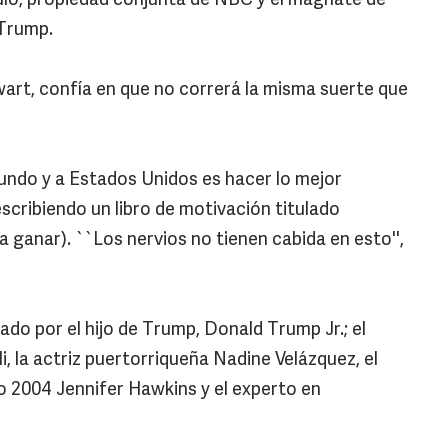
ulo, propiedad conjunta de NBC y el magnate de
 Trump.
art, confía en que no correrá la misma suerte que
undo y a Estados Unidos es hacer lo mejor
 escribiendo un libro de motivación titulado
 ganar). ``Los nervios no tienen cabida en esto'',
ado por el hijo de Trump, Donald Trump Jr.; el
, la actriz puertorriqueña Nadine Velázquez, el
rso 2004 Jennifer Hawkins y el experto en