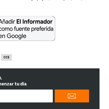
CCE
IL
menzar tu día