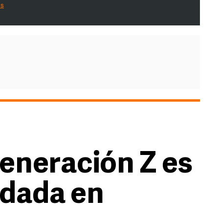
es
Generación Z es
udada en