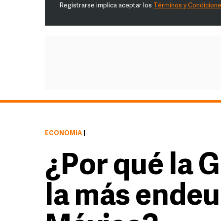
Registrarse implica aceptar los
Términos y Condicion
ECONOMÍA
|
¿Por qué la 
la más ende