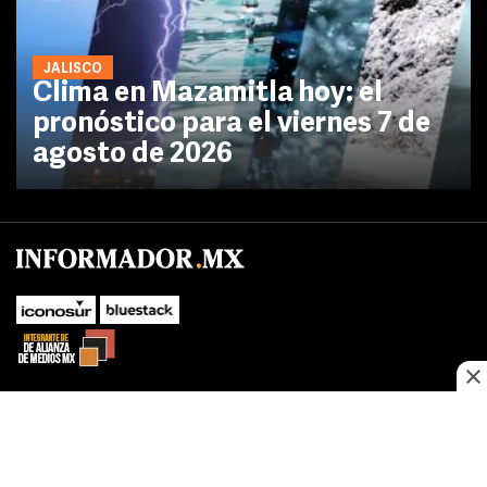
JALISCO
Clima en Mazamitla hoy: el
pronóstico para el viernes 7 de
agosto de 2026
No te pierdas las novedades de último momento.
¡Síguenos!
SUBIR
Este sitio web utiliza cookies propias y de terceros para optimizar su
FACEBOOK
TWITTER
navegacion, adaptarse a sus preferencias y realizar labores analiticas.
Al continuar navegando acepta nuestro
Política de cookies.