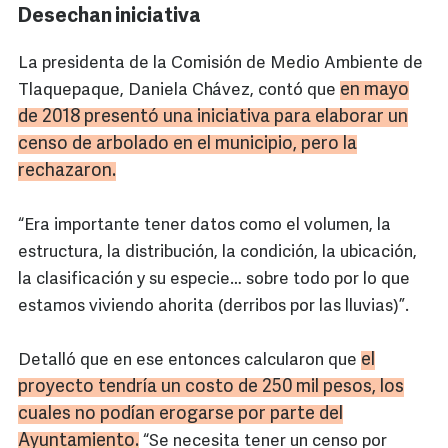
Desechan iniciativa
La presidenta de la Comisión de Medio Ambiente de
en mayo
Tlaquepaque, Daniela Chávez, contó que
de 2018 presentó una iniciativa para elaborar un
censo de arbolado en el municipio, pero la
rechazaron.
“Era importante tener datos como el volumen, la
estructura, la distribución, la condición, la ubicación,
la clasificación y su especie… sobre todo por lo que
estamos viviendo ahorita (derribos por las lluvias)”.
el
Detalló que en ese entonces calcularon que
proyecto tendría un costo de 250 mil pesos, los
cuales no podían erogarse por parte del
Ayuntamiento.
“Se necesita tener un censo por