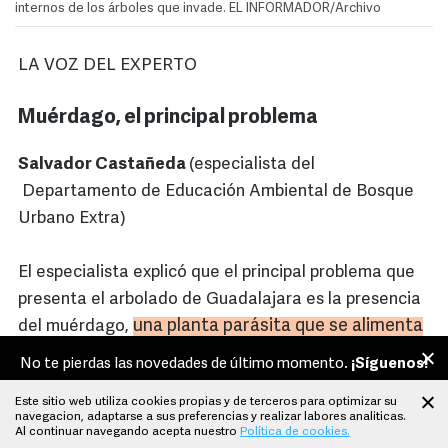
internos de los árboles que invade. EL INFORMADOR/Archivo
LA VOZ DEL EXPERTO
Muérdago, el principal problema
Salvador Castañeda
(especialista del
Departamento de Educación Ambiental de Bosque
Urbano Extra)
El especialista explicó que el principal problema que
presenta el arbolado de Guadalajara es la presencia
una planta parásita que se alimenta
del muérdago,
de los conductos internos
.
Dijo que el tiempo para
No te pierdas las novedades de último momento.
¡Síguenos!
que un árbol se seque por completo es relativo, ya
Este sitio web utiliza cookies propias y de terceros para optimizar su
que depende el grosor.
FACEBOOK
TWITTER
navegacion, adaptarse a sus preferencias y realizar labores analiticas.
Al continuar navegando acepta nuestro
Política de cookies.