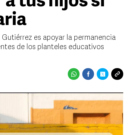
 a tus hijos si
aria
a Gutiérrez es apoyar la permanencia
entes de los planteles educativos