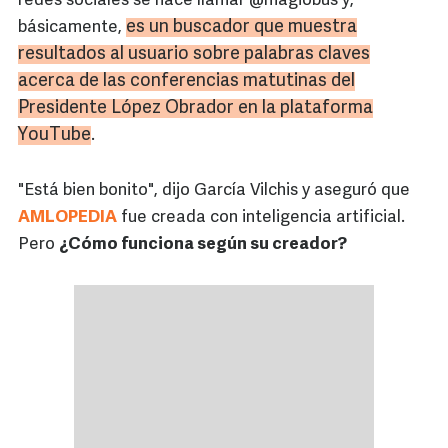
redes sociales se hace llamar @magiobus y,
es un buscador que muestra
básicamente,
resultados al usuario sobre palabras claves
acerca de las conferencias matutinas del
Presidente López Obrador en la plataforma
YouTube
.
"Está bien bonito", dijo García Vilchis y aseguró que
AMLOPEDIA
fue creada con inteligencia artificial.
Pero
¿Cómo funciona según su creador?