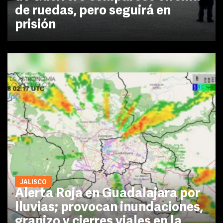
de ruedas, pero seguirá en
prisión
JALISCO
Alerta Roja en Guadalajara por
lluvias; provocan inundaciones,
granizo y cierres viales en la