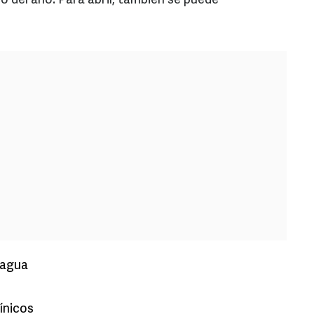
o del año. Para abril, también se puede
 agua
ínicos