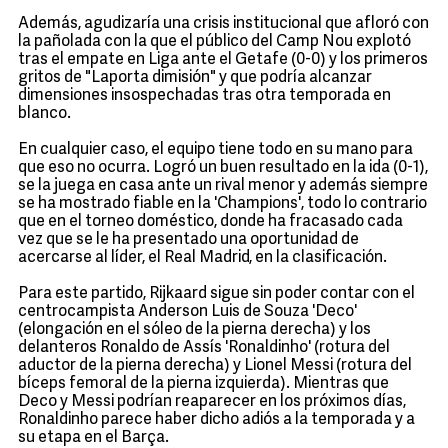
Además, agudizaría una crisis institucional que afloró con
la pañolada con la que el público del Camp Nou explotó
tras el empate en Liga ante el Getafe (0-0) y los primeros
gritos de "Laporta dimisión" y que podría alcanzar
dimensiones insospechadas tras otra temporada en
blanco.
En cualquier caso, el equipo tiene todo en su mano para
que eso no ocurra. Logró un buen resultado en la ida (0-1),
se la juega en casa ante un rival menor y además siempre
se ha mostrado fiable en la 'Champions', todo lo contrario
que en el torneo doméstico, donde ha fracasado cada
vez que se le ha presentado una oportunidad de
acercarse al líder, el Real Madrid, en la clasificación.
Para este partido, Rijkaard sigue sin poder contar con el
centrocampista Anderson Luis de Souza 'Deco'
(elongación en el sóleo de la pierna derecha) y los
delanteros Ronaldo de Assís 'Ronaldinho' (rotura del
aductor de la pierna derecha) y Lionel Messi (rotura del
bíceps femoral de la pierna izquierda). Mientras que
Deco y Messi podrían reaparecer en los próximos días,
Ronaldinho parece haber dicho adiós a la temporada y a
su etapa en el Barça.