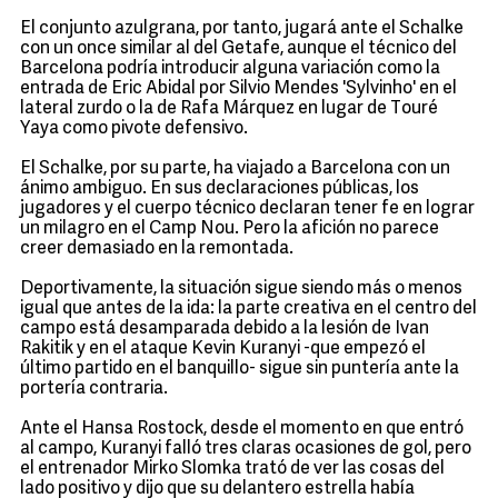
El conjunto azulgrana, por tanto, jugará ante el Schalke
con un once similar al del Getafe, aunque el técnico del
Barcelona podría introducir alguna variación como la
entrada de Eric Abidal por Silvio Mendes 'Sylvinho' en el
lateral zurdo o la de Rafa Márquez en lugar de Touré
Yaya como pivote defensivo.
El Schalke, por su parte, ha viajado a Barcelona con un
ánimo ambiguo. En sus declaraciones públicas, los
jugadores y el cuerpo técnico declaran tener fe en lograr
un milagro en el Camp Nou. Pero la afición no parece
creer demasiado en la remontada.
Deportivamente, la situación sigue siendo más o menos
igual que antes de la ida: la parte creativa en el centro del
campo está desamparada debido a la lesión de Ivan
Rakitik y en el ataque Kevin Kuranyi -que empezó el
último partido en el banquillo- sigue sin puntería ante la
portería contraria.
Ante el Hansa Rostock, desde el momento en que entró
al campo, Kuranyi falló tres claras ocasiones de gol, pero
el entrenador Mirko Slomka trató de ver las cosas del
lado positivo y dijo que su delantero estrella había