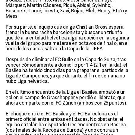
a Suiza: Valdés, Pinto, Alves, Víctor Sánchez, Puyol,
Márquez, Martín Cáceres, Piqué, Abidal, Sylvinho,
Busquets, Touré, Iniesta, Xavi, Bojan, Hleb, Henry, Eto'o y
Messi.
Por su parte, el equipo que dirige Chistian Gross espera
frenar la buena racha barcelonista y buscar un triunfo
que dé a la entidad helvética alguna opción en la segunda
vuelta del grupo para meterse en octavos de final o, en el
peor de los casos, saltar a la Copa de la UEFA.
Después de eliminar al FC Bulle en la Copa de Suiza, tras
vencer cómodamente a domicilio por 1-4 (2-1 en la ida), el
Basilea ha tenido cinco días para preparar el partido de la
Liga de Campeones, ya que durante el fin de semana no
hubo Liga helvética.
En el último encuentro de la Liga el Basilea empató a un
gol en el campo de Grasshopper y perdió el liderato, que
ahora comparte con el FC Zúrich (ambos con 25 puntos).
El choque entre el FC Basilea y el FC Barcelona es el
primero oficial entre ambas entidades. No obstante, el
equipo catalán ha disputado tres encuentros en Basilea
(dos finales de la Recopa de Europa) y uno contra un