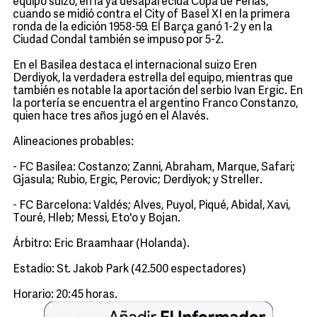
equipo suizo, en la ya desaparecida Copa de Ferias,
cuando se midió contra el City of Basel XI en la primera
ronda de la edición 1958-59. El Barça ganó 1-2 y en la
Ciudad Condal también se impuso por 5-2.
En el Basilea destaca el internacional suizo Eren
Derdiyok, la verdadera estrella del equipo, mientras que
también es notable la aportación del serbio Ivan Ergic. En
la portería se encuentra el argentino Franco Constanzo,
quien hace tres años jugó en el Alavés.
Alineaciones probables:
- FC Basilea: Costanzo; Zanni, Abraham, Marque, Safari;
Gjasula; Rubio, Ergic, Perovic; Derdiyok; y Streller.
- FC Barcelona: Valdés; Alves, Puyol, Piqué, Abidal, Xavi,
Touré, Hleb; Messi, Eto'o y Bojan.
Árbitro: Eric Braamhaar (Holanda).
Estadio: St. Jakob Park (42.500 espectadores)
Horario: 20:45 horas.